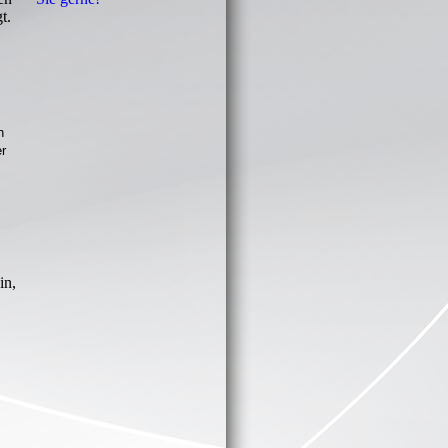
t.
n
r
in,