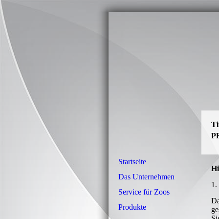
T
P
Startseite
Hi
Das Unternehmen
1.
Service für Zoos
Da
Produkte
ge
Si