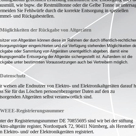
usmüll, wie bspw. die Restmülltonne oder die Gelbe Tonne ist untersag
rmeiden Sie Fehlwürfe durch die korrekte Entsorgung in speziellen
mmel- und Rückgabestellen.
 Möglichkeiten der Rückgabe von Altgeräten
sitzer von Altgeräten können diese im Rahmen der durch öffentlich-rechtliche
tsorgungsträger eingerichteten und zur Verfügung stehenden Möglichkeiten de
ckgabe oder Sammlung von Altgeräten unentgeltlich abgeben, damit eine
dnungsgemäße Entsorgung der Altgeräte sichergestellt ist. Außerdem ist die
ckgabe unter bestimmten Voraussetzungen auch bei Vertreibern möglich.
 Datenschutz
r weisen alle Endnutzer von Elektro- und Elektronikaltgeräten darauf h
ss Sie für das Löschen personenbezogener Daten auf den zu
tsorgenden Altgeräten selbst verantwortlich sind.
. WEEE-Registrierungsnummer
ter der Registrierungsnummer DE 70855695
sind wir bei der stiftung
ektro-altgeräte register, Nordostpark 72, 90411 Nürnberg,
als Hersteller
n Elektro- und/ oder Elektronikgeräten registriert.