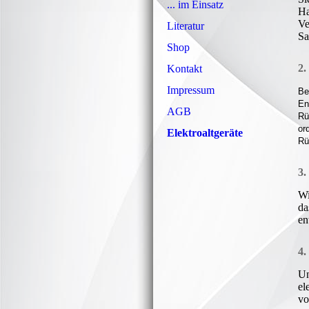
... im Einsatz
Ha
Ve
Literatur
Sa
Shop
2.
Kontakt
Impressum
Be
En
AGB
Rü
or
Elektroaltgeräte
Rü
3.
Wi
da
en
4
Un
el
vo